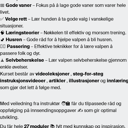
📅
Gode vaner
– Fokus på å lage gode vaner som varer hele
livet.
✅
Velge rett
– Lær hunden å ta gode valg i vanskelige
situasjoner.
🧠
Læringsteorier
– Nøkkelen til effektiv og morsom trening.
🚽
Husren
– Gode råd for å hjelpe valpen å bli husren.
🚶‍♂️
Passering
– Effektive teknikker for å lære valpen å
passere folk og dyr.
🧘
Selvbeherskelse
– Lær valpen selvbeherskelse gjennom
enkle øvelser.
Kurset består av
videoleksjoner
,
steg-for-steg
instruksjonsvideoer
,
artikler
,
illustrasjoner
og
innlæring
som gjør det lett å følge med.
Med veiledning fra instruktør 🧑‍🏫 får du tilpassede råd og
oppfølging på innsendingsoppgaver ✍️ som gir optimal
utvikling.
Du får hele
27 moduler
📚 fylt med kunnskap og inspirasjon,