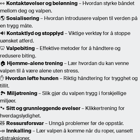
👀
Kontaktøvelser og belønning
– Hvordan styrke båndet
mellom deg og valpen.
🌎
Sosialisering
– Hvordan introdusere valpen til verden på
en trygg måte.
🔊
Kontaktlyd og stopplyd
– Viktige verktøy for å stoppe
uønsket atferd.
🦷
Valpebiting
– Effektive metoder for å håndtere og
redusere biting.
🏠
Hjemme-alene trening
– Lær hvordan du kan venne
valpen til å være alene uten stress.
✋
Hvordan løfte hunden
– Riktig håndtering for trygghet og
tillit.
🏞️
Miljøtrening
– Slik gjør du valpen trygg i forskjellige
miljøer.
🐾
Sitt og grunnleggende øvelser
– Klikkertrening for
hverdagslydighet.
🧸
Ressursforsvar
– Unngå problemer før de oppstår.
📣
Innkalling
– Lær valpen å komme når du roper, uansett
distraksjoner.