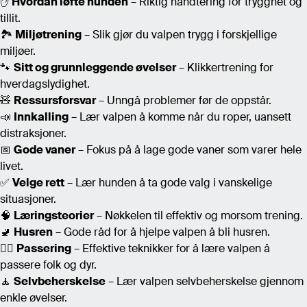
✋
Hvordan løfte hunden
– Riktig håndtering for trygghet og
tillit.
🏞️
Miljøtrening
– Slik gjør du valpen trygg i forskjellige
miljøer.
🐾
Sitt og grunnleggende øvelser
– Klikkertrening for
hverdagslydighet.
🧸
Ressursforsvar
– Unngå problemer før de oppstår.
📣
Innkalling
– Lær valpen å komme når du roper, uansett
distraksjoner.
📅
Gode vaner
– Fokus på å lage gode vaner som varer hele
livet.
✅
Velge rett
– Lær hunden å ta gode valg i vanskelige
situasjoner.
🧠
Læringsteorier
– Nøkkelen til effektiv og morsom trening.
🚽
Husren
– Gode råd for å hjelpe valpen å bli husren.
🚶‍♂️
Passering
– Effektive teknikker for å lære valpen å
passere folk og dyr.
🧘
Selvbeherskelse
– Lær valpen selvbeherskelse gjennom
enkle øvelser.