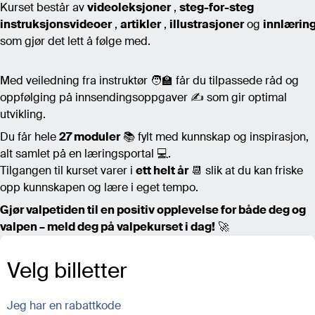
Kurset består av
videoleksjoner
,
steg-for-steg
instruksjonsvideoer
,
artikler
,
illustrasjoner
og
innlæring
som gjør det lett å følge med.
Med veiledning fra instruktør 🧑‍🏫 får du tilpassede råd og
oppfølging på innsendingsoppgaver ✍️ som gir optimal
utvikling.
Du får hele
27 moduler
📚 fylt med kunnskap og inspirasjon,
alt samlet på en læringsportal 💻.
Tilgangen til kurset varer i
ett helt år
📆 slik at du kan friske
opp kunnskapen og lære i eget tempo.
Gjør valpetiden til en positiv opplevelse for både deg og
valpen – meld deg på valpekurset i dag!
🚀
Velg billetter
Jeg har en rabattkode