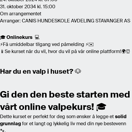
31. oktober 2034 kl. 15:00
Om arrangementet
Arrangør: CANIS HUNDESKOLE AVDELING STAVANGER AS
🎓
Onlinekurs
💻
⚡Få umiddelbar tilgang ved påmelding ⚡✉️
📱Se kurset når du vil, hvor du vil på vår online plattform!🌍⏰
Har du en valp i huset?
🐶
Gi den den beste starten med
vårt online valpekurs!
🎓
Dette kurset er perfekt for deg som ønsker å legge et
solid
grunnlag
for et langt og lykkelig liv med din nye bestevenn
🐾.