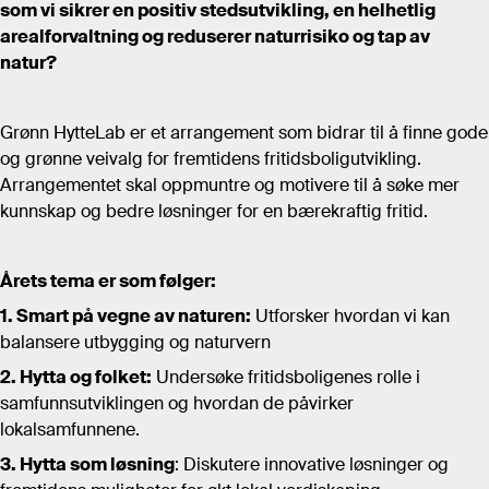
som vi sikrer en positiv stedsutvikling, en helhetlig
arealforvaltning og reduserer naturrisiko og tap av
natur?
Grønn HytteLab er et arrangement som bidrar til å finne gode
og grønne veivalg for fremtidens fritidsboligutvikling.
Arrangementet skal oppmuntre og motivere til å søke mer
kunnskap og bedre løsninger for en bærekraftig fritid.
Årets tema er som følger:
1. Smart på vegne av naturen:
Utforsker hvordan vi kan
balansere utbygging og naturvern
2. Hytta og folket:
Undersøke fritidsboligenes rolle i
samfunnsutviklingen og hvordan de påvirker
lokalsamfunnene.
3. Hytta som løsning
: Diskutere innovative løsninger og