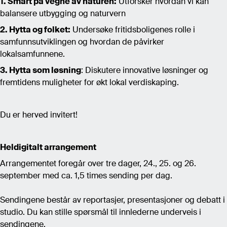
1. Smart på vegne av naturen:
Utforsker hvordan vi kan
balansere utbygging og naturvern
2. Hytta og folket:
Undersøke fritidsboligenes rolle i
samfunnsutviklingen og hvordan de påvirker
lokalsamfunnene.
3. Hytta som løsning
: Diskutere innovative løsninger og
fremtidens muligheter for økt lokal verdiskaping.
Du er herved invitert!
Heldigitalt arrangement
Arrangementet foregår over tre dager, 24., 25. og 26.
september med ca. 1,5 times sending per dag.
Sendingene består av reportasjer, presentasjoner og debatt i
studio. Du kan stille spørsmål til innlederne underveis i
sendingene.