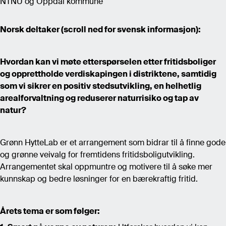
NTNU og Oppdal kommune
Norsk deltaker (scroll ned for svensk informasjon):
Hvordan kan vi møte etterspørselen etter fritidsboliger
og opprettholde verdiskapingen i distriktene, samtidig
som vi sikrer en positiv stedsutvikling, en helhetlig
arealforvaltning og reduserer naturrisiko og tap av
natur?
Grønn HytteLab er et arrangement som bidrar til å finne gode
og grønne veivalg for fremtidens fritidsboligutvikling.
Arrangementet skal oppmuntre og motivere til å søke mer
kunnskap og bedre løsninger for en bærekraftig fritid.
Årets tema er som følger: