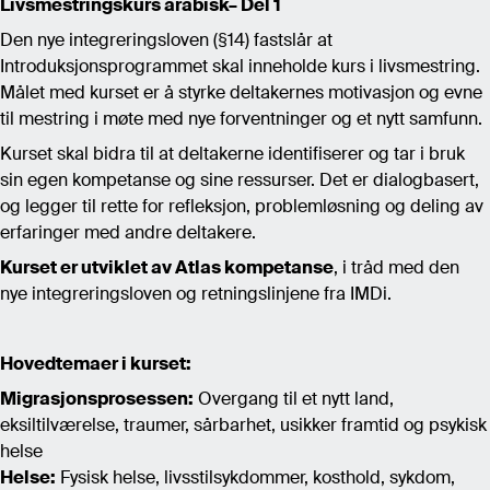
Livsmestringskurs arabisk– Del 1
Den nye integreringsloven (§14) fastslår at
Introduksjonsprogrammet skal inneholde kurs i livsmestring.
Målet med kurset er å styrke deltakernes motivasjon og evne
til mestring i møte med nye forventninger og et nytt samfunn.
Kurset skal bidra til at deltakerne identifiserer og tar i bruk
sin egen kompetanse og sine ressurser. Det er dialogbasert,
og legger til rette for refleksjon, problemløsning og deling av
erfaringer med andre deltakere.
Kurset er utviklet av Atlas kompetanse
, i tråd med den
nye integreringsloven og retningslinjene fra IMDi.
Hovedtemaer i kurset:
Migrasjonsprosessen:
Overgang til et nytt land,
eksiltilværelse, traumer, sårbarhet, usikker framtid og psykisk
helse
Helse:
Fysisk helse, livsstilsykdommer, kosthold, sykdom,