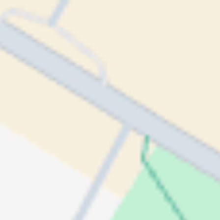
NHH Summit *
Torsdag 22. januar
07:00 – 10:30
NHH Campus Oslo
Drammensveien 44, Oslo, Norge
Arrangementet er slutt
Om arrangementet
Arrangør: NHH
NHH Summit samler toppledere for refleksjoner rundt
sentrale utviklingstrekk som vil prege 2026.